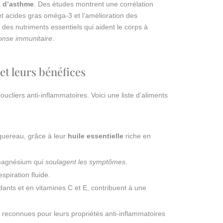
s d’asthme
. Des études montrent une corrélation
 et acides gras oméga-3 et l’amélioration des
des nutriments essentiels qui aident le corps à
onse immunitaire
.
et leurs bénéfices
cliers anti-inflammatoires. Voici une liste d’aliments
uereau, grâce à leur
huile essentielle
riche en
e magnésium qui
soulagent les symptômes
.
spiration fluide.
ydants et en vitamines C et E, contribuent à une
reconnues pour leurs propriétés anti-inflammatoires