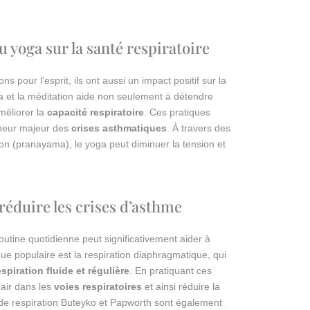
u yoga sur la santé respiratoire
 pour l’esprit, ils ont aussi un impact positif sur la
ga et la méditation aide non seulement à détendre
méliorer la
capacité respiratoire
. Ces pratiques
cheur majeur des
crises asthmatiques
. À travers des
ion (pranayama), le yoga peut diminuer la tension et
réduire les crises d’asthme
outine quotidienne peut significativement aider à
ue populaire est la respiration diaphragmatique, qui
espiration fluide et régulière
. En pratiquant ces
’air dans les
voies respiratoires
et ainsi réduire la
 de respiration Buteyko et Papworth sont également