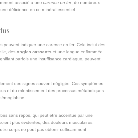
uramment associé à une
carence en fer
, de nombreux
une déficience en ce minéral essentiel.
dus
s peuvent indiquer une carence en fer. Cela inclut des
elle, des
ongles cassants
et une langue enflammée
signifiant parfois une insuffisance cardiaque, peuvent
alement des signes souvent négligés. Ces symptômes
issus et du ralentissement des processus métaboliques
d’hémoglobine.
bes sans repos, qui peut être accentué par une
e soient plus évidentes, des douleurs musculaires
otre corps ne peut pas obtenir suffisamment