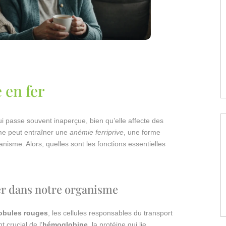
 en fer
i passe souvent inaperçue, bien qu’elle affecte des
me peut entraîner une
anémie ferriprive
, une forme
nisme. Alors, quelles sont les fonctions essentielles
fer dans notre organisme
obules rouges
, les cellules responsables du transport
 crucial de l’
hémoglobine
, la protéine qui lie