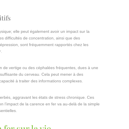
tifs
sique; elle peut également avoir un impact sur la
 difficultés de concentration, ainsi que des
a dépression, sont fréquemment rapportés chez les
r
.
on de vertige ou des céphalées fréquentes, dues à une
insuffisante du cerveau. Cela peut mener à des
apacité à traiter des informations complexes.
erbés, aggravant les états de stress chronique. Ces
n l’impact de la carence en fer va au-delà de la simple
sentielles.
fer sur la vie