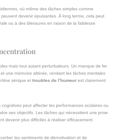
uotidiennes, où même des tâches simples comme
e peuvent devenir épuisantes. À long terme, cela peut
ale ou à des blessures en raison de la faiblesse
oncentration
ibles mais tout autant perturbateurs. Un manque de fer
et une mémoire altérée, rendant les tâches mentales
rritine sérique et
troubles de l’humeur
est clairement
 cognitives peut affecter les performances scolaires ou
indre ses objectifs. Les tâches qui nécessitent une prise
t devenir plus difficiles à réaliser efficacement.
erber les sentiments de démotivation et de