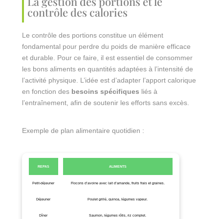
La gestion des portions et le
contrôle des calories
Le contrôle des portions constitue un élément
fondamental pour perdre du poids de manière efficace
et durable. Pour ce faire, il est essentiel de consommer
les bons aliments en quantités adaptées à l’intensité de
l’activité physique. L’idée est d’adapter l’apport calorique
en fonction des
besoins spécifiques
liés à
l’entraînement, afin de soutenir les efforts sans excès.
Exemple de plan alimentaire quotidien :
REPAS
ALIMENTS
Petit-déjeuner
Flocons d’avoine avec lait d’amande, fruits frais et graines.
Déjeuner
Poulet grillé, quinoa, légumes vapeur.
Dîner
Saumon, légumes rôtis, riz complet.